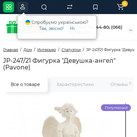
0
Спробуємо українською?
(050) 761-44-80; (066)
Так, звісно!
Ні
573-80-07
Главная
Дом
Интерьер
Статуэтки
JP-247/21 Фигурка "Девушк
JP-247/21 Фигурка "Девушка-ангел"
(Pavone)
0
Все о товаре
Характеристики
Отзывы
Популярный