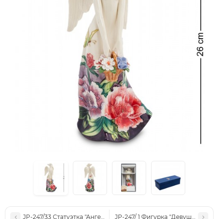
JP-247/33 Статуэтка "Ангел и дети" (Pavone)
JP-247/ 1 Фигурка "Девушка" (Pavo