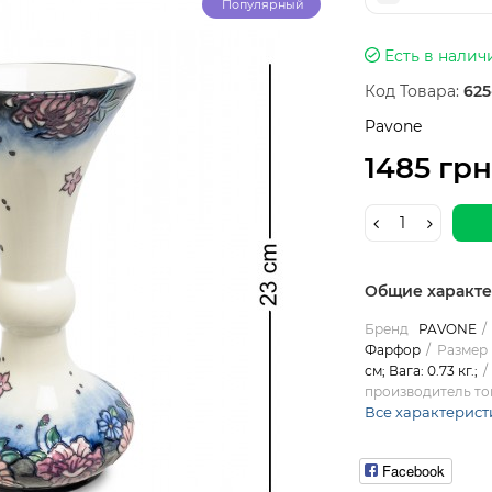
Популярный
Есть в налич
Код Товара:
625
Pavone
1485 грн
Общие характ
Бренд
PAVONE
Фарфор
Размер 
см; Вага: 0.73 кг.;
производитель то
Все характерист
Facebook