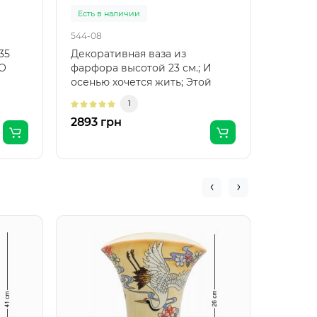
Есть в наличии
Есть в 
544-08
545-08
35
Декоративная ваза из
Ваза д
 О
фарфора высотой 23 см.; И
см.; "Ух
осенью хочется жить; Этой
дверей 
бабочке: пьет торопливо; С ..
старый 
1
2893 грн
3922 г
JP-611
из фар
(Pavon