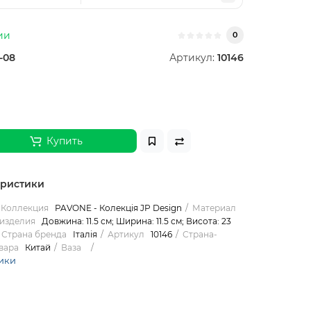
ии
0
-08
Артикул:
10146
Купить
еристики
Коллекция
PAVONE - Колекція JP Design
Материал
изделия
Довжина: 11.5 см; Ширина: 11.5 см; Висота: 23
Страна бренда
Італія
Артикул
10146
Страна-
вара
Китай
Ваза
ики