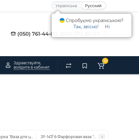
Українська
Русский
Спробуємо українською?
Так, звісно!
Ні
(050) 761-44-80; (066) 573-80-07
0
Здравствуйте,
войдите в кабинет
урка "Ваза для цветов" (Pavone)
JP-147/ 6 Фарфоровая ваза "Парочка кошек" (Pavon