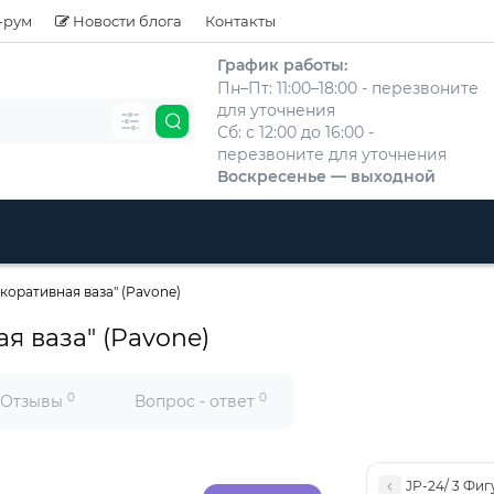
-рум
Новости блога
Контакты
График работы:
Пн–Пт: 11:00–18:00 - перезвоните
для уточнения
Сб: с 12:00 до 16:00 -
перезвоните для уточнения
Воскресенье — выходной
екоративная ваза" (Pavone)
я ваза" (Pavone)
0
0
Отзывы
Вопрос - ответ
JP-24/ 3 Фиг