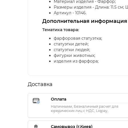
Материал изделия - Фарфор;
Размеры изделия - Длина: 11.5 см; Шир
Артикул - 10146.
Дополнительная информация
Тематика товара:
фарфоровая статуэтка;
статуэтки детей;
статуэтки людей;
фигурки животных;
изделия из фарфора;
Доставка
Оплата
Наличными, Безналичный расчет для
юредических лиц с НДС, Liqpay,
Visa/MasterCard, Privat24
Самовывоз (г.Киев)