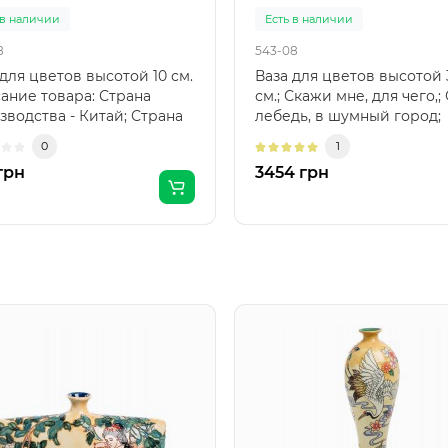
 в наличии
Есть в наличии
8
543-08
 для цветов высотой 10 см.
Ваза для цветов высотой 
ание товара: Страна
см.; Скажи мне, для чего,;
зводства - Китай; Страна
лебедь, в шумный город;
а - Итал..
Отсюда ты летишь? В..
0
1
грн
3454 грн