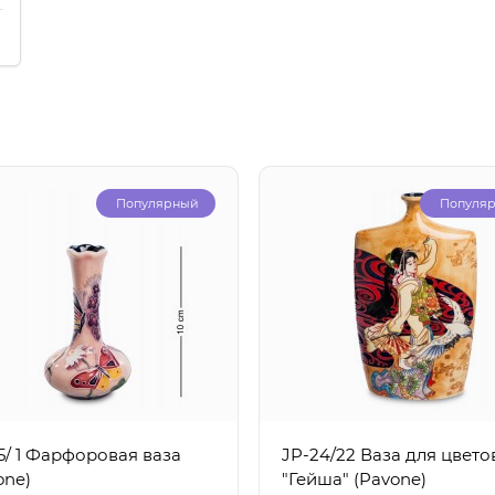
Популярный
Популя
15/ 1 Фарфоровая ваза
JP-24/22 Ваза для цвето
one)
"Гейша" (Pavone)