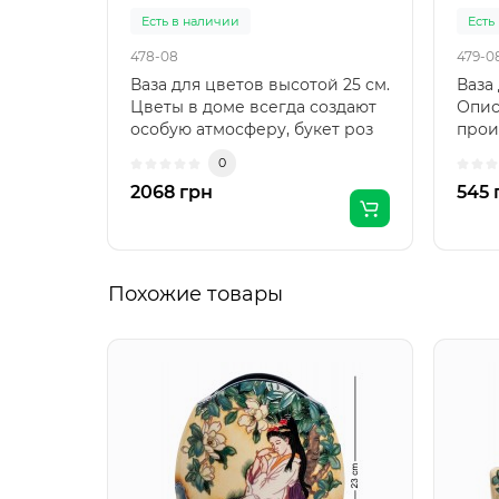
Есть в наличии
Есть
478-08
479-0
Ваза для цветов высотой 25 см.
Ваза
Цветы в доме всегда создают
Опис
особую атмосферу, букет роз
прои
придаст интер..
бренд
0
2068 грн
545 
Похожие товары