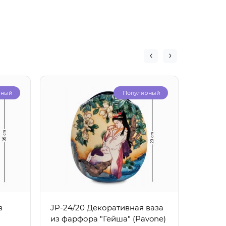
рный
Популярный
в
JP-24/20 Декоративная ваза
JP-24/
из фарфора "Гейша" (Pavone)
"Гейша