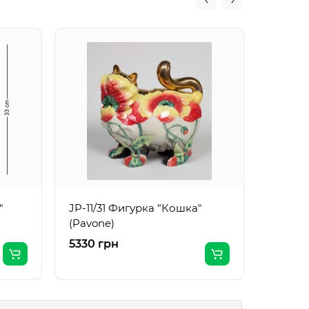
JP-11/
(Pavon
"
JP-11/31 Фигурка "Кошка"
(Pavone)
5330 грн
2250 г