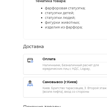
Тематика товара:
фарфоровая статуэтка;
статуэтки детей;
статуэтки людей;
фигурки животных;
изделия из фарфора;
Доставка
Оплата
Наличными, Безналичный расчет для
юредических лиц с НДС, Liqpay,
Visa/MasterCard, Privat24
Самовывоз (г.Киев)
Киев. Братство тарасовцев, 3. Второй этаж
(возле лифта), вход со стороны
«ПриватБанка»