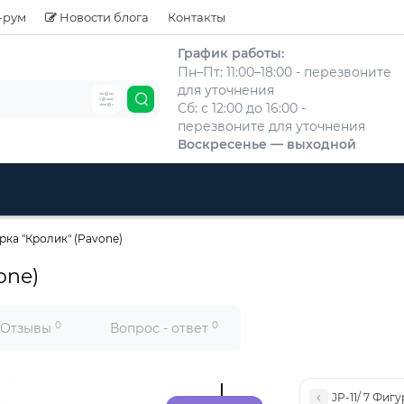
-рум
Новости блога
Контакты
График работы:
Пн–Пт: 11:00–18:00 - перезвоните
для уточнения
Сб: с 12:00 до 16:00 -
перезвоните для уточнения
Воскресенье — выходной
урка "Кролик" (Pavone)
one)
0
0
Отзывы
Вопрос - ответ
JP-11/ 7 Фигу