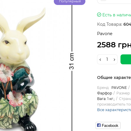
Популярный
Есть в налич
Код Товара:
604
Pavone
2588 гр
Общие характ
Бренд
PAVONE
Фарфор
Размер 
Вага: 1 кг.;
Стран
производитель то
Все характерист
Facebook