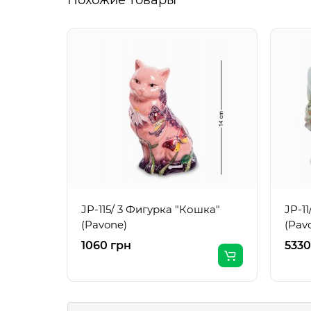
Похожие товары
JP-115/ 3 Фигурка "Кошка"
JP-1
(Pavone)
(Pav
1060 грн
5330