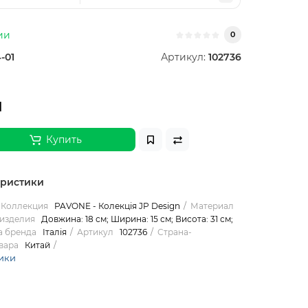
ии
0
-01
Артикул:
102736
н
Купить
еристики
Коллекция
PAVONE - Колекція JP Design
Материал
изделия
Довжина: 18 см; Ширина: 15 см; Висота: 31 см;
а бренда
Італія
Артикул
102736
Страна-
вара
Китай
ики