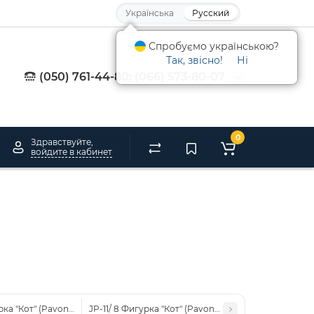
Українська
Русский
Спробуємо українською?
Так, звісно!
Ні
(050) 761-44-80; (066) 573-80-07
0
Здравствуйте,
войдите в кабинет
рка "Кот" (Pavone)
JP-11/ 8 Фигурка "Кот" (Pavone)