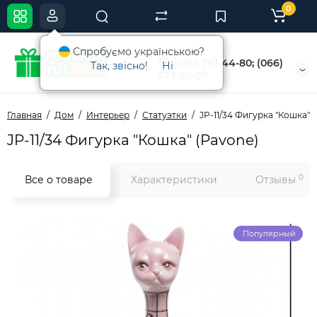
0
Спробуємо українською?
(050) 761-44-80; (066)
Так, звісно!
Ні
573-80-07
Главная
Дом
Интерьер
Статуэтки
JP-11/34 Фигурка "Кошка" 
JP-11/34 Фигурка "Кошка" (Pavone)
0
Все о товаре
Характеристики
Отзывы
Популярный