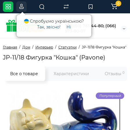
0
Спробуємо українською?
(050) 761-44-80; (066)
Так, звісно!
Ні
573-80-07
Главная
Дом
Интерьер
Статуэтки
JP-11/18 Фигурка "Кошка" (
JP-11/18 Фигурка "Кошка" (Pavone)
0
Все о товаре
Характеристики
Отзывы
Популярный