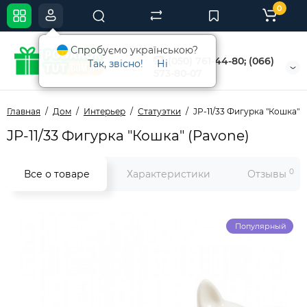
0
Спробуємо українською?
(050) 761-44-80; (066)
Так, звісно!
Ні
573-80-07
Главная
Дом
Интерьер
Статуэтки
JP-11/33 Фигурка "Кошка" 
JP-11/33 Фигурка "Кошка" (Pavone)
0
Все о товаре
Характеристики
Отзывы
Популярный