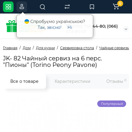
0
Спробуємо українською?
(050) 761-44-80; (066)
Так, звісно!
Ні
573-80-07
Главная
Дом
Для кухни
Сервировка стола
Чайные cервизы
JK- 82 Чайный сервиз на 6 перс.
"Пионы" (Torino Peony Pavone)
0
Все о товаре
Характеристики
Отзывы
Популярный