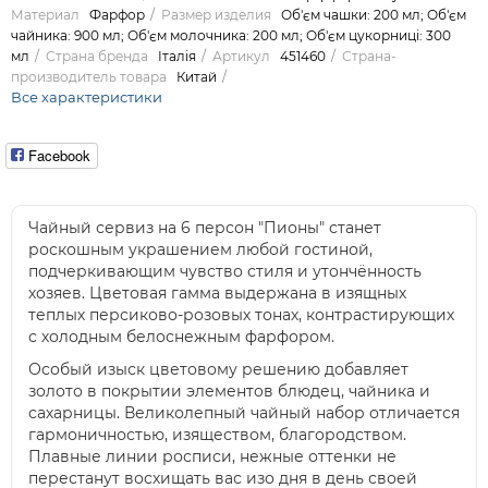
Материал
Фарфор
Размер изделия
Об'єм чашки: 200 мл; Об'єм
чайника: 900 мл; Об'єм молочника: 200 мл; Об'єм цукорниці: 300
мл
Страна бренда
Італія
Артикул
451460
Страна-
производитель товара
Китай
Все характеристики
Facebook
Чайный сервиз на 6 персон "Пионы" станет
роскошным украшением любой гостиной,
подчеркивающим чувство стиля и утончённость
хозяев. Цветовая гамма выдержана в изящных
теплых персиково-розовых тонах, контрастирующих
с холодным белоснежным фарфором.
Особый изыск цветовому решению добавляет
золото в покрытии элементов блюдец, чайника и
сахарницы. Великолепный чайный набор отличается
гармоничностью, изяществом, благородством.
Плавные линии росписи, нежные оттенки не
перестанут восхищать вас изо дня в день своей