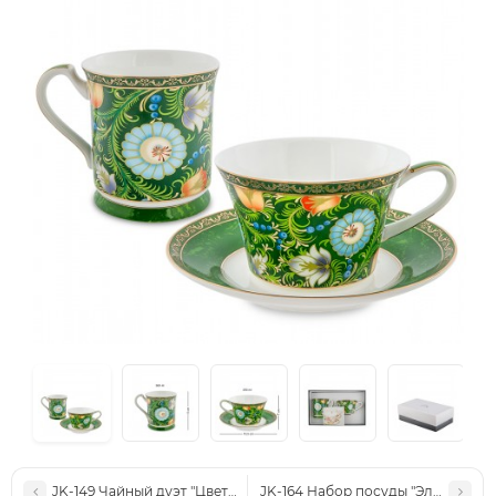
JK-149 Чайный дуэт "Цветочный джаз" (Jazz Floreale Pavone)
JK-164 Набор посуды "Эльф" 3 пре