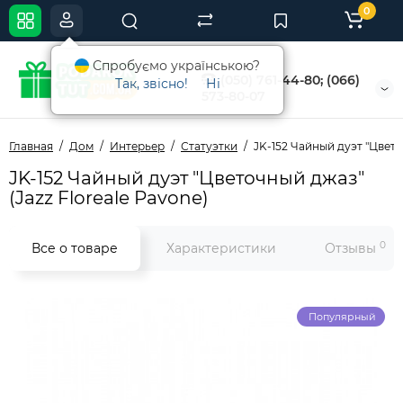
0
Спробуємо українською?
(050) 761-44-80; (066)
Так, звісно!
Ні
573-80-07
Главная
Дом
Интерьер
Статуэтки
JK-152 Чайный дуэт "Цвето
JK-152 Чайный дуэт "Цветочный джаз"
(Jazz Floreale Pavone)
0
Все о товаре
Характеристики
Отзывы
Популярный