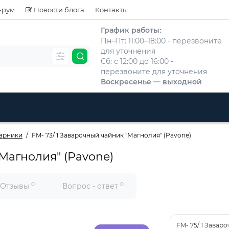
-рум
Новости блога
Контакты
График работы:
Пн–Пт: 11:00–18:00 - перезвоните
для уточнения
Сб: с 12:00 до 16:00 -
перезвоните для уточнения
Воскресенье — выходной
арники
FM- 73/ 1 Заварочный чайник "Магнолия" (Pavone)
"Магнолия" (Pavone)
0
0
Отзывы
Вопрос - ответ
FM- 75/ 1 Завар