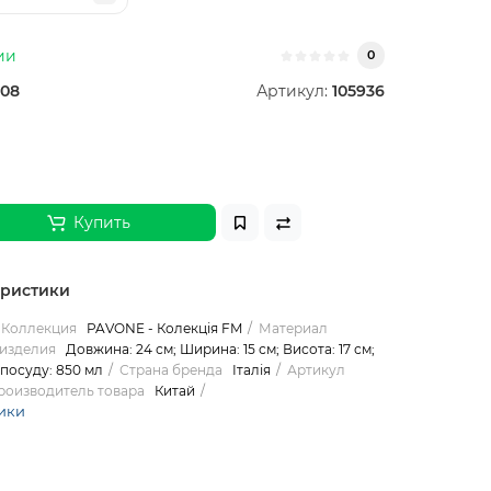
ии
0
-08
Артикул:
105936
н
Купить
еристики
Коллекция
PAVONE - Колекція FM
Материал
изделия
Довжина: 24 см; Ширина: 15 см; Висота: 17 см;
м посуду: 850 мл
Страна бренда
Італія
Артикул
роизводитель товара
Китай
ики