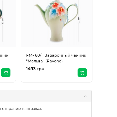
FM- 63
"Сальп
йник
FM- 60/ 1 Заварочный чайник
"Мальва" (Pavone)
1493 грн
1338 г
 отправим ваш заказ.