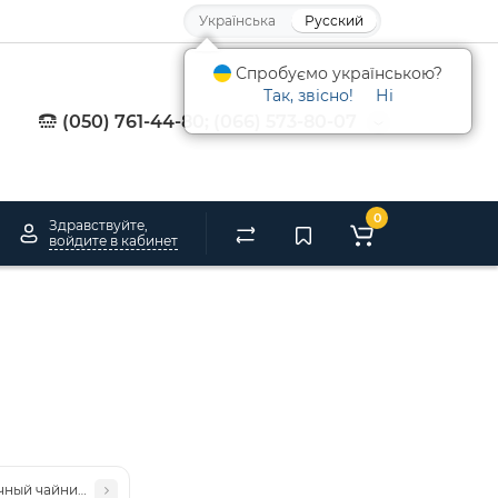
Українська
Русский
Спробуємо українською?
Так, звісно!
Ні
(050) 761-44-80; (066) 573-80-07
0
Здравствуйте,
войдите в кабинет
очный чайник "Лошадь" (Pavone)