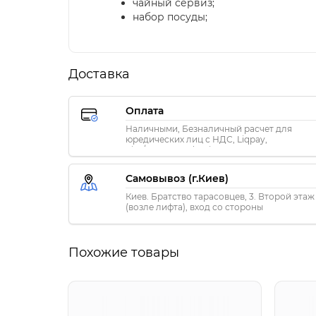
чайный сервиз;
набор посуды;
Доставка
Оплата
Наличными, Безналичный расчет для
юредических лиц с НДС, Liqpay,
Visa/MasterCard, Privat24
Самовывоз (г.Киев)
Киев. Братство тарасовцев, 3. Второй этаж
(возле лифта), вход со стороны
«ПриватБанка»
Похожие товары