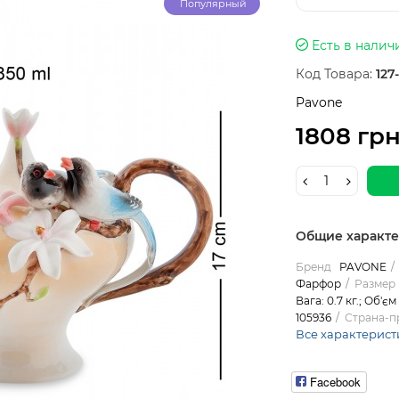
Популярный
Есть в налич
Код Товара:
127
Pavone
1808 гр
Общие характ
Бренд
PAVONE
Фарфор
Размер 
Вага: 0.7 кг.; Об'є
105936
Страна-п
Все характерист
Facebook