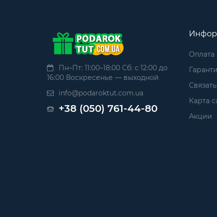
Инфор
Оплата
Пн–Пт: 11:00–18:00 Сб: с 12:00 до
Гаранти
16:00 Воскресенье — выходной
Связать
info@podaroktut.com.ua
Карта с
+38 (050) 761-44-80
Акции