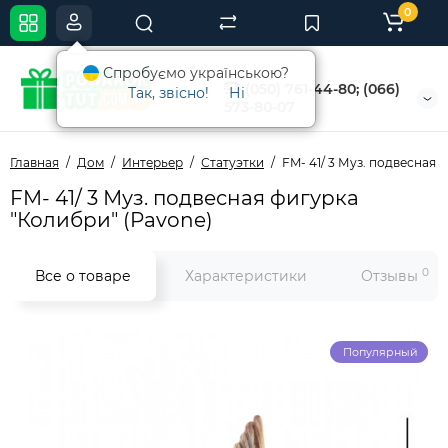
0
Спробуємо українською?
(050) 761-44-80; (066)
Так, звісно!
Ні
573-80-07
Главная
Дом
Интерьер
Статуэтки
FM- 41/ 3 Муз. подвесная 
FM- 41/ 3 Муз. подвесная фигурка
"Колибри" (Pavone)
0
Все о товаре
Характеристики
Отзывы
Популярный