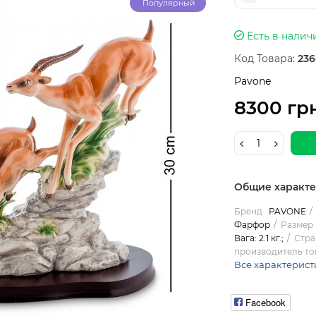
Популярный
Есть в налич
Код Товара:
236
Pavone
8300 гр
Общие характ
Бренд
PAVONE
Фарфор
Размер 
Вага: 2.1 кг.;
Стра
производитель то
Все характерист
Facebook