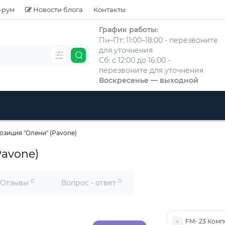
-рум
Новости блога
Контакты
График работы:
Пн–Пт: 11:00–18:00 - перезвоните
для уточнения
Сб: с 12:00 до 16:00 -
перезвоните для уточнения
Воскресенье — выходной
озиция "Олени" (Pavone)
Pavone)
0
0
Отзывы
Вопрос - ответ
FM- 23 Комп