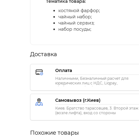
Тематика товара:
костяной фарфор;
чайный набор;
чайный сервиз;
набор посуды;
Доставка
Оплата
Наличными, Безналичный расчет для
юредических лиц с НДС, Liqpay,
Visa/MasterCard, Privat24
Самовывоз (г.Киев)
Киев. Братство тарасовцев, 3. Второй этаж
(возле лифта), вход со стороны
«ПриватБанка»
Похожие товары