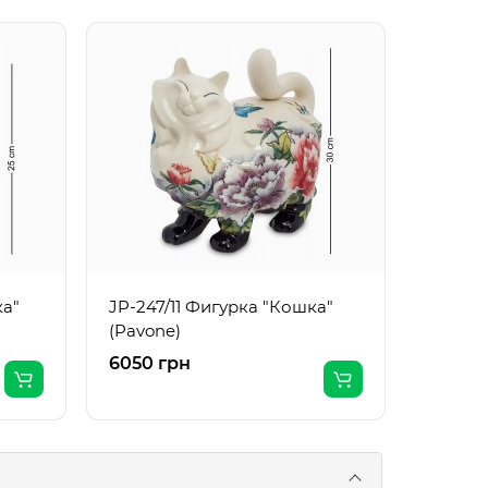
FM- 03
"Тюльп
ка"
JP-247/11 Фигурка "Кошка"
(Pavone)
6050 грн
655 гр