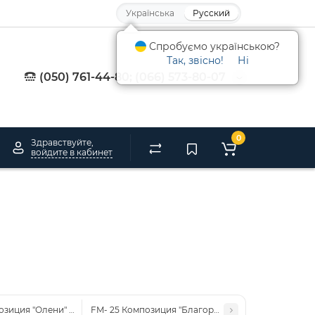
Українська
Русский
Спробуємо українською?
Так, звісно!
Ні
(050) 761-44-80; (066) 573-80-07
0
Здравствуйте,
войдите в кабинет
озиция "Олени" (Pavone)
FM- 25 Композиция "Благородный Олень" (Pavone