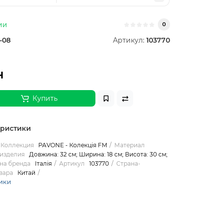
ии
0
-08
Артикул:
103770
н
Купить
еристики
Коллекция
PAVONE - Колекція FM
Материал
изделия
Довжина: 32 см; Ширина: 18 см; Висота: 30 см;
на бренда
Італія
Артикул
103770
Страна-
вара
Китай
ики