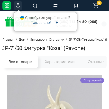
0
Спробуємо українською?
(050) 761-44-80; (066)
Так, звісно!
Ні
573-80-07
Главная
Дом
Интерьер
Статуэтки
JP-71/38 Фигурка "Коза" (P
JP-71/38 Фигурка "Коза" (Pavone)
0
Все о товаре
Характеристики
Отзывы
Популярный