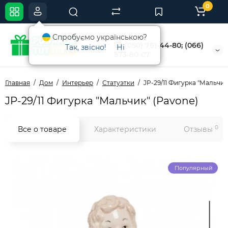
0
Спробуємо українською?
(050) 761-44-80; (066)
Так, звісно!
Ні
573-80-07
Главная
Дом
Интерьер
Статуэтки
JP-29/11 Фигурка "Мальчик
JP-29/11 Фигурка "Мальчик" (Pavone)
0
Все о товаре
Характеристики
Отзывы
Популярный