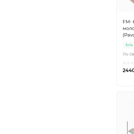
FM- 
моло
(Pav
Есть
174-0
2440