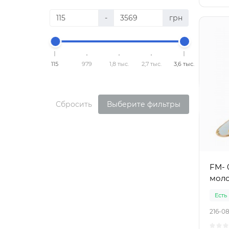
-
грн
115
979
1,8 тыс.
2,7 тыс.
3,6 тыс.
Сбросить
Выберите фильтры
FM- 
моло
Есть
216-0