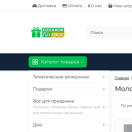
Доставка
Оплата
О нас
Наш шоу
Каталог товаров
Тематические вечеринки
Главная
Мол
Подарки
Все для праздника
По у
Костюмы, головные уборы, парики, все
для тематических вечеринок
Дом