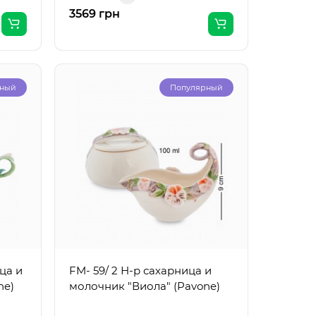
3569 грн
рный
Популярный
ца и
FM- 59/ 2 Н-р сахарница и
ne)
молочник "Виола" (Pavone)