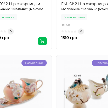
60/ 2 Н-р сахарница и
FM- 61/ 2 Н-р сахарница 
чник "Мальва" (Pavone)
молочник "Герань" (Pavo
 в наличии
Есть в наличии
181-08
0
0
 грн
1510 грн
Популярный
Популя