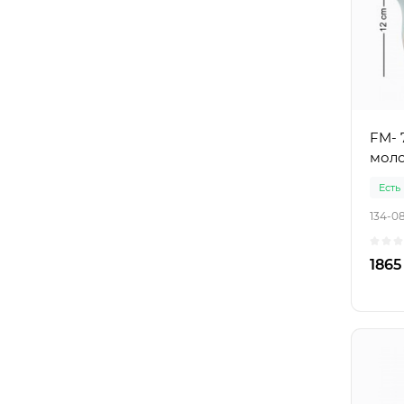
FM- 
моло
Есть
134-0
1865