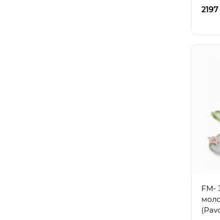
2197
FM- 
моло
(Pav