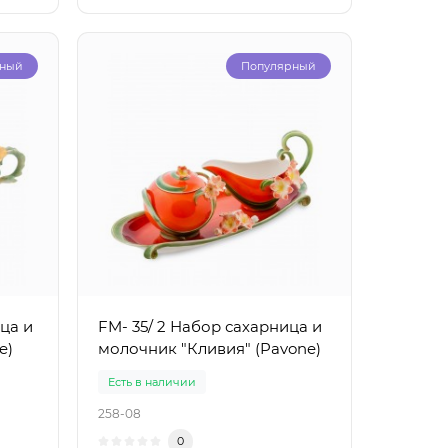
рный
Популярный
ца и
FM- 35/ 2 Набор сахарница и
e)
молочник "Кливия" (Pavone)
Есть в наличии
258-08
0