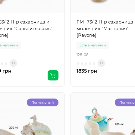
63/ 2 Н-р сахарница и
FM- 73/ 2 Н-р сахарница 
чник "Сальпиглоссис"
молочник "Магнолия"
one)
(Pavone)
 в наличии
Есть в наличии
8
128-08
0
0
 грн
1835 грн
Популярный
Популя