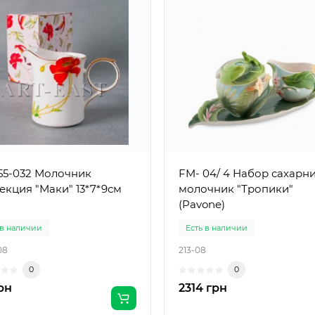
55-032 Молочник
FM- 04/ 4 Набор сахарн
екция "Маки" 13*7*9см
молочник "Тропики"
(Pavone)
 в наличии
Есть в наличии
08
213-08
0
0
грн
2314 грн