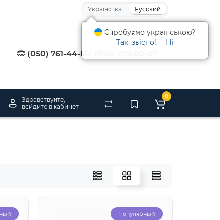
Українська
Русский
Спробуємо українською?
Так, звісно!
Ні
(050) 761-44-80; (066) 573-80-07
0
Здравствуйте,
войдите в кабинет
рный
Популярный