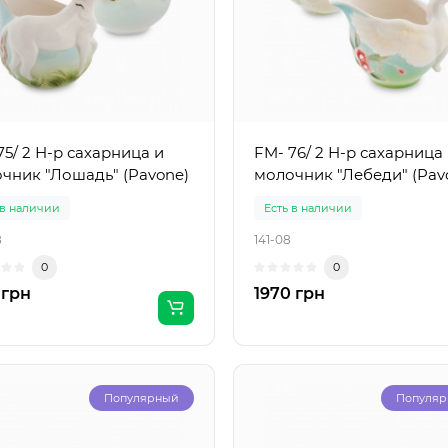
75/ 2 Н-р сахарница и
FM- 76/ 2 Н-р сахарница
чник "Лошадь" (Pavone)
молочник "Лебеди" (Pav
 в наличии
Есть в наличии
8
141-08
0
0
 грн
1970 грн
Популярный
Популя