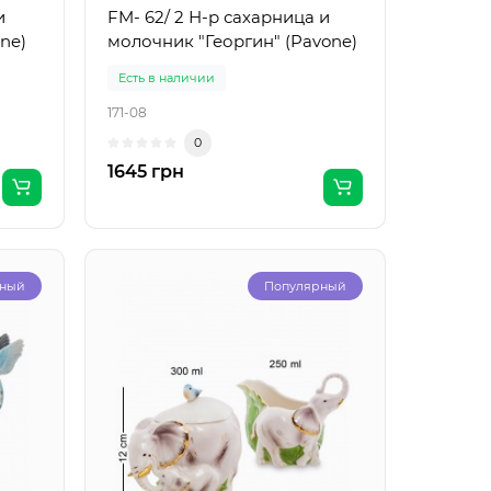
и
FM- 62/ 2 Н-р сахарница и
ne)
молочник "Георгин" (Pavone)
Есть в наличии
171-08
0
1645 грн
рный
Популярный