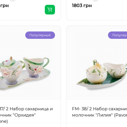
 грн
1803 грн
Популярный
Популя
37/ 2 Набор сахарница и
FM- 38/ 2 Набор сахарни
чник "Орхидея"
молочник "Лилия" (Pavo
one)