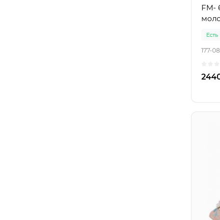
FM- 
моло
Есть
177-08
2440