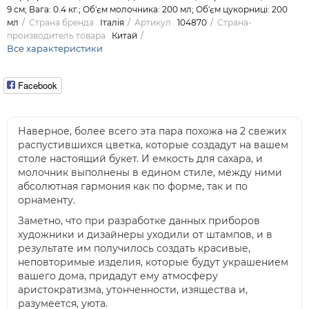
9 см; Вага: 0.4 кг.; Об'єм молочника: 200 мл; Об'єм цукорниці: 200
мл
Страна бренда
Італія
Артикул
104870
Страна-
производитель товара
Китай
Все характеристики
Facebook
Наверное, более всего эта пара похожа на 2 свежих
распустившихся цветка, которые создадут на вашем
столе настоящий букет. И емкость для сахара, и
молочник выполнены в едином стиле, между ними
абсолютная гармония как по форме, так и по
орнаменту.
Заметно, что при разработке данных приборов
художники и дизайнеры уходили от штампов, и в
результате им получилось создать красивые,
неповторимые изделия, которые будут украшением
вашего дома, придадут ему атмосферу
аристократизма, утонченности, изящества и,
разумеется, уюта.