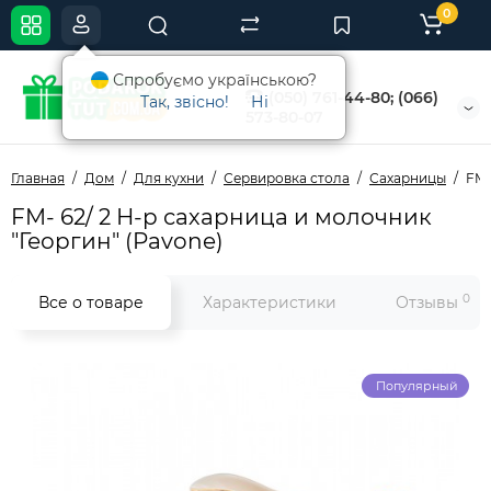
0
Спробуємо українською?
(050) 761-44-80; (066)
Так, звісно!
Ні
573-80-07
Главная
Дом
Для кухни
Сервировка стола
Сахарницы
FM-
FM- 62/ 2 Н-р сахарница и молочник
"Георгин" (Pavone)
0
Все о товаре
Характеристики
Отзывы
Популярный