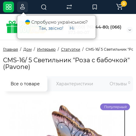
0
Спробуємо українською?
(050) 761-44-80; (066)
Так, звісно!
Ні
573-80-07
Главная
Дом
Интерьер
Статуэтки
CMS-16/ 5 Светильник "Роз
CMS-16/ 5 Светильник "Роза с бабочкой"
(Pavone)
0
Все о товаре
Характеристики
Отзывы
Популярный