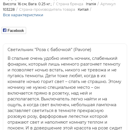
Висота: 16 см; Вага: 0.25 кг.;
Страна бренда
Італія
Артикул
103228
Страна-производитель товара
Китай
Все характеристики
Facebook
Светильник "Роза с бабочкой" (Pavone)
В спальне очень удобно иметь ночник, слабенький
фонарик, который лишь немного разгоняет темноту
и позволяет ночью встать, никого не тревожа и не
пугаясь темноты. Дети тоже любят, когда в их
комнате ночью горит свет – спать не страшно. Этому
ночнику не нужно специальное место – он
включается прямо в розетку, над ней и
располагается. Выключатель легко найти и на
ощупь, а когда свет включен, небольшая лампочка
заставляет светиться в темноте прекрасную
розовую розу, фарфоровые лепестки которой
отражают свет и наполняют комнату теплом и
покоем. И в довершение этой красота на розе сидит