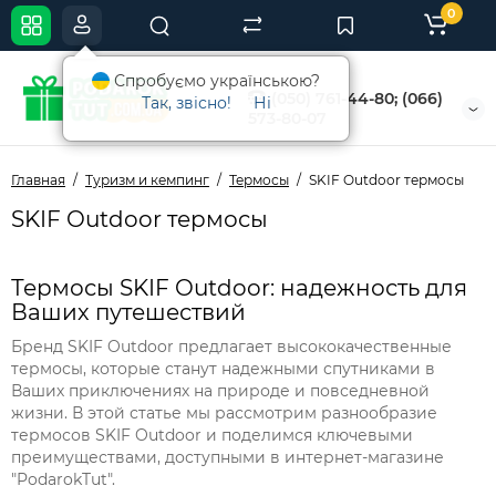
0
Спробуємо українською?
(050) 761-44-80; (066)
Так, звісно!
Ні
573-80-07
Главная
Туризм и кемпинг
Термосы
SKIF Outdoor термосы
SKIF Outdoor термосы
Термосы SKIF Outdoor: надежность для
Ваших путешествий
Бренд SKIF Outdoor предлагает высококачественные
термосы, которые станут надежными спутниками в
Ваших приключениях на природе и повседневной
жизни. В этой статье мы рассмотрим разнообразие
термосов SKIF Outdoor и поделимся ключевыми
преимуществами, доступными в интернет-магазине
"PodarokTut".