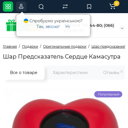
0
Спробуємо українською?
(050) 761-44-80; (066)
Так, звісно!
Ні
573-80-07
Главная
Подарки
Оригинальные подарки
Шар предсказаний
Шар Предсказатель Сердце Камасутра
0
Все о товаре
Характеристики
Отзывы
Популярный