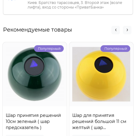
Киев. Братство тарасовцев, 3. Второй этаж (возле
лифта), вход со стороны «ПриватБанка»
Рекомендуемые товары
Популярный
Популярный
Шар принятия решений
Шар для принятия
10см зеленый ( шар
решений большой 11 см
предсказатель )
желтый ( шар
предсказатель )