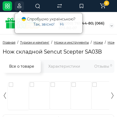
0
Спробуємо українською?
(050) 761-44-80; (066)
Так, звісно!
Ні
573-80-07
Главная
Туризм и кемпинг
Ножи и инструменты
Ножи
Ножи
Нож складной Sencut Scepter SA03B
0
Все о товаре
Характеристики
Отзывы