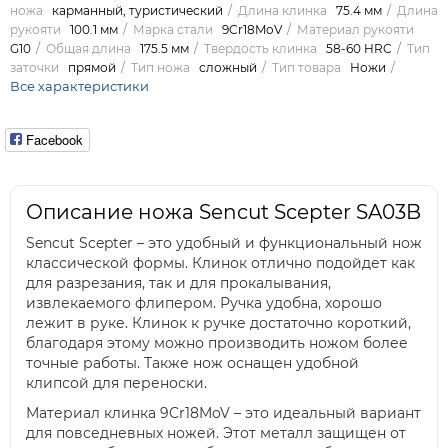
ножа
карманный, туристический
Длина клинка
75.4 мм
Длина
рукояти
100.1 мм
Марка стали
9Cr18MoV
Материал рукояти
G10
Общая длина
175.5 мм
Твердость клинка
58-60 HRC
Тип
заточки
прямой
Тип ножа
сложный
Тип товара
Ножи
Все характеристики
Facebook
Описание ножа Sencut Scepter SA03B
Sencut Scepter – это удобный и функциональный нож
классической формы. Клинок отлично подойдет как
для разрезания, так и для прокалывания,
извлекаемого флипером. Ручка удобна, хорошо
лежит в руке. Клинок к ручке достаточно короткий,
благодаря этому можно производить ножом более
точные работы. Также нож оснащен удобной
клипсой для переноски.
Материал клинка 9Cr18MoV – это идеальный вариант
для повседневных ножей. Этот металл защищен от