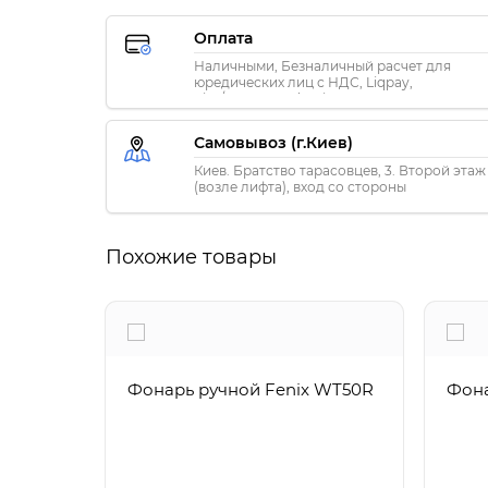
Оплата
Наличными, Безналичный расчет для
юредических лиц с НДС, Liqpay,
Visa/MasterCard, Privat24
Самовывоз (г.Киев)
Киев. Братство тарасовцев, 3. Второй этаж
(возле лифта), вход со стороны
«ПриватБанка»
Похожие товары
Фонарь ручной Fenix WT50R
Фона