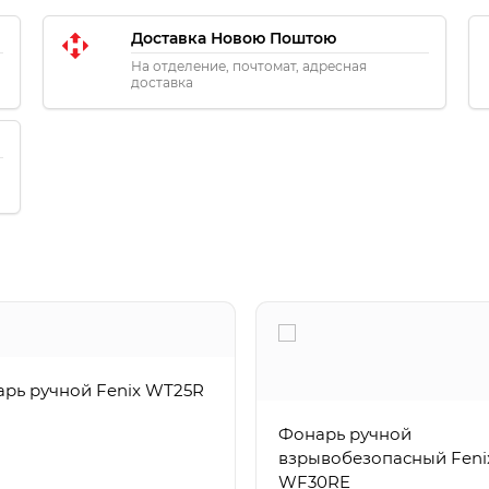
Доставка Новою Поштою
На отделение, почтомат, адресная
доставка
рь ручной Fenix WT25R
Фонарь ручной
взрывобезопасный Feni
WF30RE