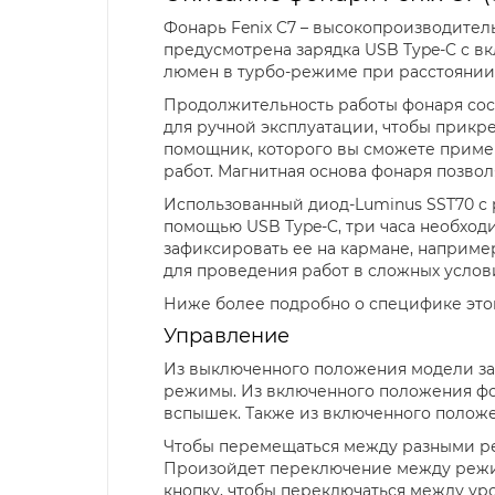
Фонарь Fenix C7 – высокопроизводител
предусмотрена зарядка USB Type-C с в
люмен в турбо-режиме при расстоянии 
Продолжительность работы фонаря сост
для ручной эксплуатации, чтобы прикр
помощник, которого вы сможете примен
работ. Магнитная основа фонаря позвол
Использованный диод-Luminus SST70 с 
помощью USB Type-C, три часа необход
зафиксировать ее на кармане, наприме
для проведения работ в сложных услов
Ниже более подробно о специфике это
Управление
Из выключенного положения модели за
режимы. Из включенного положения фо
вспышек. Также из включенного полож
Чтобы перемещаться между разными ре
Произойдет переключение между реж
кнопку, чтобы переключаться между ур