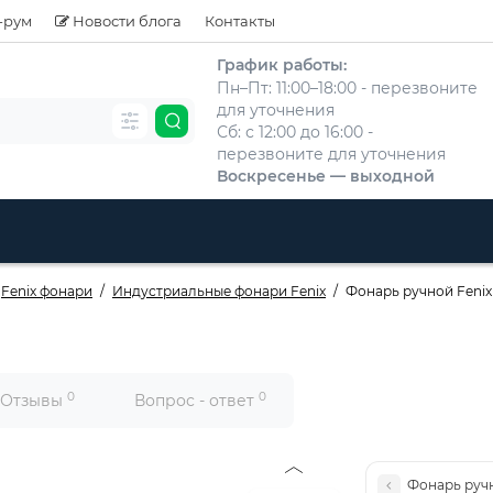
-рум
Новости блога
Контакты
График работы:
Пн–Пт: 11:00–18:00 - перезвоните
для уточнения
Сб: с 12:00 до 16:00 -
перезвоните для уточнения
Воскресенье — выходной
Fenix фонари
Индустриальные фонари Fenix
Фонарь ручной Fenix
0
0
Отзывы
Вопрос - ответ
Фонарь руч