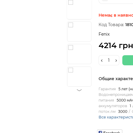
Немає в наявно
Код Товара:
1810
Fenix
4214 гр
Общие характ
Гарантия
5 лет (
Водонепроницаем
питания
5000 мА
аккумуляторов
1
поток лм
3000
Все характерист
Facebook