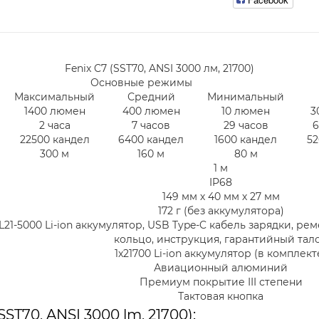
Fenix C7 (SST70, ANSI 3000 лм, 21700)
Основные режимы
Максимальный
Средний
Минимальный
1400 люмен
400 люмен
10 люмен
3
2 часа
7 часов
29 часов
6
22500 кандел
6400 кандел
1600 кандел
52
300 м
160 м
80 м
1 м
IP68
149 мм х 40 мм х 27 мм
172 г (без аккумулятора)
L21-5000 Li-ion аккумулятор, USB Type-C кабель зарядки, ре
кольцо, инструкция, гарантийный тал
1x21700 Li-ion аккумулятор (в комплект
Авиационный алюминий
Премиум покрытие III степени
Тактовая кнопка
T70, ANSI 3000 lm, 21700):