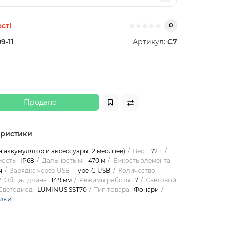
сті
0
9-11
Артикул:
C7
н
Продано
еристики
на аккумулятор и аксессуары 12 месяцев)
Вес
172 г
ость
IP68
Дальность м.
470 м
Емкость элемента
ч
Зарядка через USB
Type-C USB
Количество
Общая длина
149 мм
Режимы работы
7
Световой
Светодиод
LUMINUS SST70
Тип товара
Фонари
ики