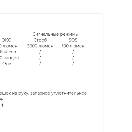
Сигнальные режимы
ЭКО
Строб
SOS
0 люмен
3000 люмен
100 люмен
8 часов
/
/
0 кандел
/
/
45 м
/
/
мешок на руку, запасное уплотнительное
он
е)