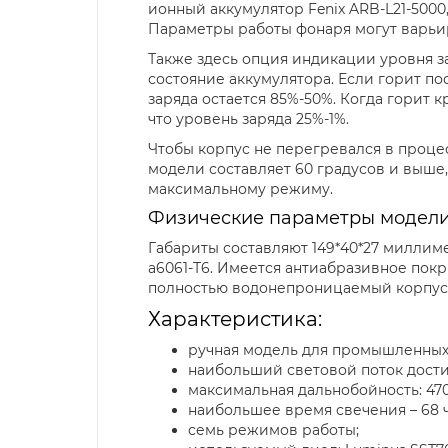
ионный аккумулятор Fenix ARB-L21-5000
Параметры работы фонаря могут варьир
Также здесь опция индикации уровня з
состояние аккумулятора. Если горит пос
заряда остается 85%-50%. Когда горит к
что уровень заряда 25%-1%.
Чтобы корпус не перегревался в проце
модели составляет 60 градусов и выше
максимальному режиму.
Физические параметры модел
Габариты составляют 149*40*27 миллиме
а6061-Т6. Имеется антиабразивное покр
полностью водонепроницаемый корпус. 
Характеристика:
ручная модель для промышленных 
наибольший световой поток дости
максимальная дальнобойность: 470
наибольшее время свечения – 68 ч
семь режимов работы;