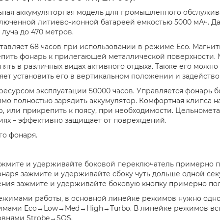
ьная аккумуляторная модель для промышленного обслужива
ключенной литиево-ионной батареей емкостью 5000 мАч. Да
луча до 470 метров.
авляет 68 часов при использовании в режиме Eco. Магни
епить фонарь к прилегающей металлической поверхности. М
ять в различных видах активного отдыха. Также его можн
яет установить его в вертикальном положении и задейство
ресурсом эксплуатации 50000 часов. Управляется фонарь 
имо полностью зарядить аккумулятор. Комфортная клипса н
р, или прикрепить к поясу, при необходимости. Цельномет
иях – эффективно защищает от повреждений.
го фонаря.
жмите и удерживайте боковой переключатель примерно п
наря зажмите и удерживайте сбоку чуть дольше одной сек
ения зажмите и удерживайте боковую кнопку примерно по
жимами работы, в основной линейке режимов нужно однок
имами Eco→Low→Med→High→Turbo. В линейке режимов всп
овнями Strobe→SOS.