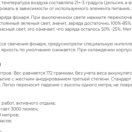
, температура воздуха составляла 21+-3 градуса Цельсия, а
овать в зависимости от используемого элемента питания, 
аряда фонаря. При выключенном свете нажмите переключат
тоянный зеленый свет, значит, заряда достаточно, 100%-85%
расный свет, это означает, что заряда осталось 50% -25%. 
ссе свечения фонаря, предусмотрели специальную интелле
, яркость по умолчанию снижается. При охлаждении корпус
и
тров. Вес равняется 172 граммам, без учета веса аккумуля
ытие с жестким анодированием третьей степени. Стандарт 
Легко переносит падение с высоты одного метра, не повр
работ, активного отдыха;
гает 3000 люмен;
 метров;
асов;