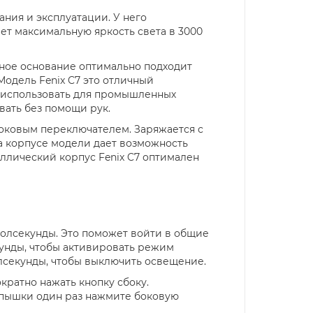
ния и эксплуатации. У него
ет максимальную яркость света в 3000
тное основание оптимально подходит
одель Fenix C7 это отличный
о использовать для промышленных
вать без помощи рук.
боковым переключателем. Заряжается с
а корпусе модели дает возможность
аллический корпус Fenix C7 оптимален
олсекунды. Это поможет войти в общие
унды, чтобы активировать режим
лсекунды, чтобы выключить освещение.
ратно нажать кнопку сбоку.
ышки один раз нажмите боковую