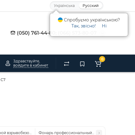
Українська
Русский
Спробуємо українською?
Так, звісно!
Ні
(050) 761-44-80; (066) 573-80-07
0
Здравствуйте,
войдите в кабинет
 C7
ной взрывобезопасный Fenix WF30RE
Фонарь профессиональный Fenix WF26R с магнит