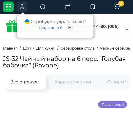
0
Спробуємо українською?
(050) 761-44-80; (066)
Так, звісно!
Ні
573-80-07
Главная
Дом
Для кухни
Сервировка стола
Чайные cервизы
JS-32 Чайный набор на 6 перс. "Голубая
бабочка" (Pavone)
0
Все о товаре
Характеристики
Отзывы
Популярный