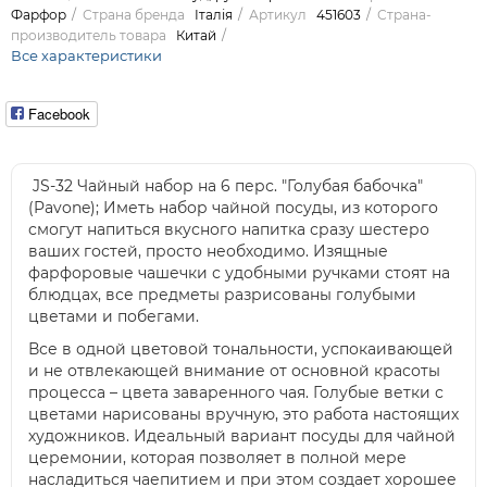
Фарфор
Страна бренда
Італія
Артикул
451603
Страна-
производитель товара
Китай
Все характеристики
Facebook
JS-32 Чайный набор на 6 перс. "Голубая бабочка"
(Pavone); Иметь набор чайной посуды, из которого
смогут напиться вкусного напитка сразу шестеро
ваших гостей, просто необходимо. Изящные
фарфоровые чашечки с удобными ручками стоят на
блюдцах, все предметы разрисованы голубыми
цветами и побегами.
Все в одной цветовой тональности, успокаивающей
и не отвлекающей внимание от основной красоты
процесса – цвета заваренного чая. Голубые ветки с
цветами нарисованы вручную, это работа настоящих
художников. Идеальный вариант посуды для чайной
церемонии, которая позволяет в полной мере
насладиться чаепитием и при этом создает хорошее