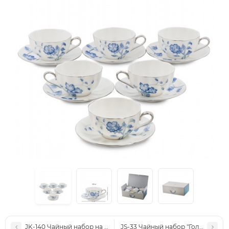
JK-140 Чайный набор на 2 перс. "Цветочный джаз" (Jazz Floreale
JS-33 Чайный набор "Голубая баб