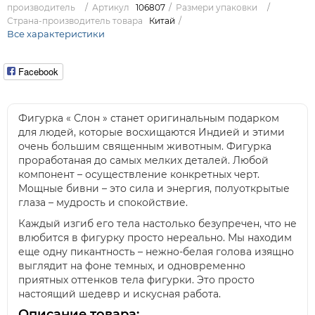
производитель
Артикул
106807
Размери упаковки
Страна-производитель товара
Китай
Все характеристики
Facebook
Фигурка « Слон » станет оригинальным подарком
для людей, которые восхищаются Индией и этими
очень большим священным животным. Фигурка
проработаная до самых мелких деталей. Любой
компонент – осуществление конкретных черт.
Мощные бивни – это сила и энергия, полуоткрытые
глаза – мудрость и спокойствие.
Каждый изгиб его тела настолько безупречен, что не
влюбится в фигурку просто нереально. Мы находим
еще одну пикантность – нежно-белая голова изящно
выглядит на фоне темных, и одновременно
приятных оттенков тела фигурки. Это просто
настоящий шедевр и искусная работа.
Описание товара: