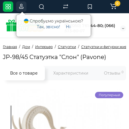
0
Спробуємо українською?
(050) 761-44-80; (066)
Так, звісно!
Ні
573-80-07
Главная
Дом
Интерьер
Статуэтки
Статуэтки и фигурки жив
JP-98/45 Статуэтка "Слон" (Pavone)
0
Все о товаре
Характеристики
Отзывы
Популярный