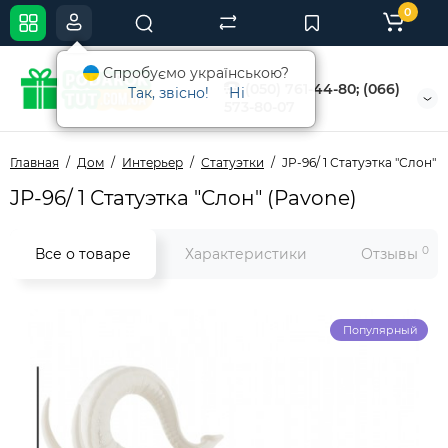
0
Спробуємо українською?
(050) 761-44-80; (066)
Так, звісно!
Ні
573-80-07
Главная
Дом
Интерьер
Статуэтки
JP-96/ 1 Статуэтка "Слон" 
JP-96/ 1 Статуэтка "Слон" (Pavone)
0
Все о товаре
Характеристики
Отзывы
Популярный