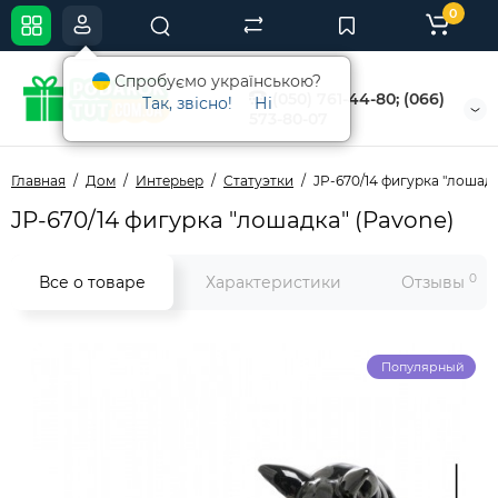
0
Спробуємо українською?
(050) 761-44-80; (066)
Так, звісно!
Ні
573-80-07
Главная
Дом
Интерьер
Статуэтки
JP-670/14 фигурка "лошадк
JP-670/14 фигурка "лошадка" (Pavone)
0
Все о товаре
Характеристики
Отзывы
Популярный