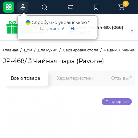
0
Спробуємо українською?
(050) 761-44-80; (066)
Так, звісно!
Ні
573-80-07
Главная
Дом
Для кухни
Сервировка стола
Чашки
Чайная 
JP-468/ 3 Чайная пара (Pavone)
0
Все о товаре
Характеристики
Отзывы
Популярный