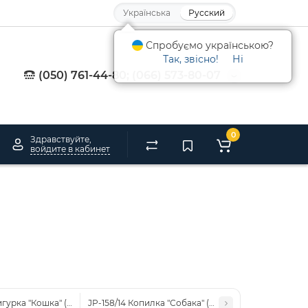
Українська
Русский
Спробуємо українською?
Так, звісно!
Ні
(050) 761-44-80; (066) 573-80-07
0
Здравствуйте,
войдите в кабинет
игурка "Кошка" (Pavone)
JP-158/14 Копилка "Собака" (Pavone)