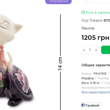
Популярный
Есть в налич
Код Товара:
670
Pavone
1205 грн
Общие характ
Бренд
PAVONE
Фарфор
Размер 
Вага: 0.18 кг.;
Стр
производитель то
Все характерист
Facebook