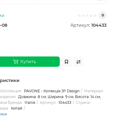
ии
0
-08
Артикул:
104433
Купить
еристики
Коллекция
PAVONE - Колекція JP Design
Материал
изделия
Довжина: 8 см; Ширина: 9 см; Висота: 14 см;
ана бренда
Італія
Артикул
104433
Страна-
вара
Китай
ики