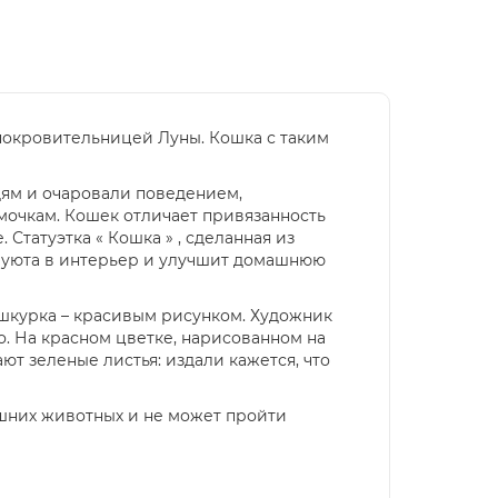
покровительницей Луны. Кошка с таким
дям и очаровали поведением,
мочкам. Кошек отличает привязанность
Статуэтка « Кошка » , сделанная из
т уюта в интерьер и улучшит домашнюю
 шкурка – красивым рисунком. Художник
. На красном цветке, нарисованном на
т зеленые листья: издали кажется, что
шних животных и не может пройти