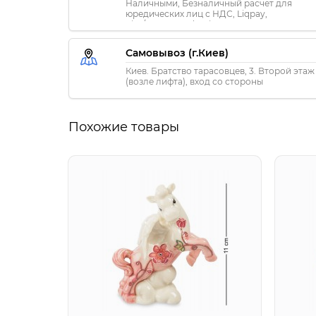
Наличными, Безналичный расчет для
юредических лиц с НДС, Liqpay,
Visa/MasterCard, Privat24
Самовывоз (г.Киев)
Киев. Братство тарасовцев, 3. Второй этаж
(возле лифта), вход со стороны
«ПриватБанка»
Похожие товары