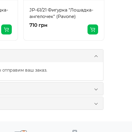
дка-
JP-61/21 Фигурка "Лошадка-
ангелочек" (Pavone)
710 грн
710 гр
 отправим ваш заказ.