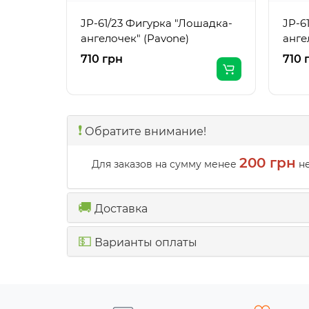
JP-61/23 Фигурка "Лошадка-
JP-6
ангелочек" (Pavone)
анге
710 грн
710 
❗️
Обратите внимание!
200 грн
Для заказов на сумму менее
не
🚚
Доставка
💵
Варианты оплаты