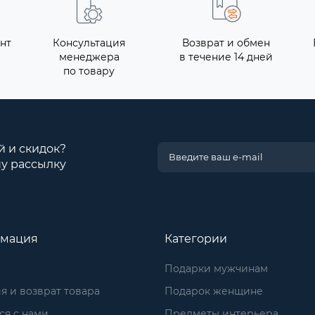
нт
Консультация
Возврат и обмен
менеджера
в течение 14 дней
по товару
й и скидок?
у рассылку
мация
Категории
Подарки мужчинам
я и возврат товара
Подарок женщине
ся с нами
Предметы интерьера