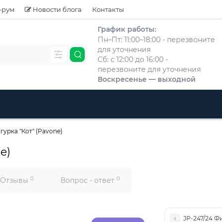
-рум
Новости блога
Контакты
График работы:
Пн–Пт: 11:00–18:00 - перезвоните
для уточнения
Сб: с 12:00 до 16:00 -
перезвоните для уточнения
Воскресенье — выходной
гурка "Кот" (Pavone)
e)
0
0
Отзывы
Вопрос - ответ
JP-247/24 Ф