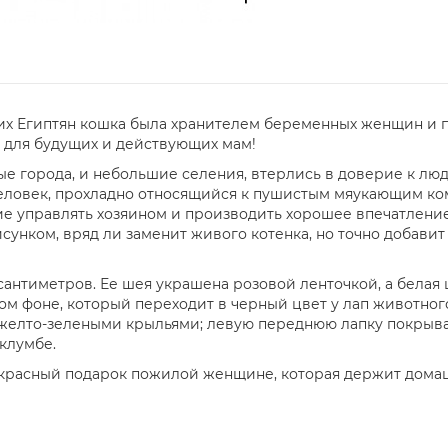
них Египтян кошка была хранителем беременных женщин и 
 для будущих и действующих мам!
е города, и небольшие селения, втерлись в доверие к лю
еловек, прохладно относящийся к пушистым мяукающим ко
е управлять хозяином и производить хорошее впечатление. 
унком, вряд ли заменит живого котенка, но точно добави
 сантиметров. Ее шея украшена розовой ленточкой, а белая
м фоне, который переходит в черный цвет у лап животного
 желто-зелеными крыльями; левую переднюю лапку покрываю
клумбе.
рекрасный подарок пожилой женщине, которая держит дома