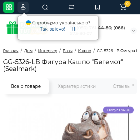
0
Спробуємо українською?
(050) 761-44-80; (066)
Так, звісно!
Ні
573-80-07
Главная
Дом
Интерьер
Вазы
Кашпо
GG-5326-LB Фигура Ка
GG-5326-LB Фигура Кашпо "Бегемот"
(Sealmark)
0
Все о товаре
Характеристики
Отзывы
Популярный