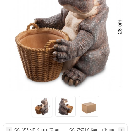
GG-4515 MB Кашпо "Старый Башмак" (Sealmark)
GG-4743 LC Кашпо "Крокодил с к