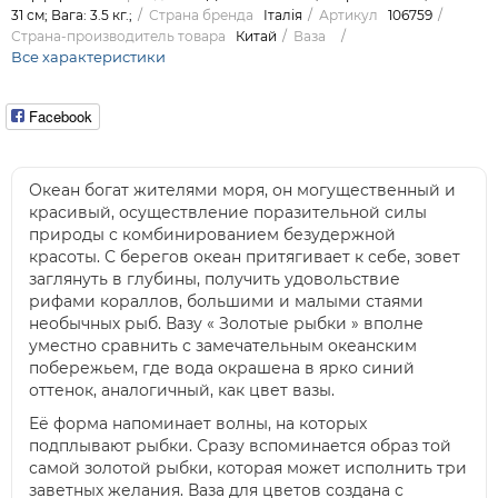
31 см; Вага: 3.5 кг.;
Страна бренда
Італія
Артикул
106759
Страна-производитель товара
Китай
Ваза
Все характеристики
Facebook
Океан богат жителями моря, он могущественный и
красивый, осуществление поразительной силы
природы с комбинированием безудержной
красоты. С берегов океан притягивает к себе, зовет
заглянуть в глубины, получить удовольствие
рифами кораллов, большими и малыми стаями
необычных рыб. Вазу « Золотые рыбки » вполне
уместно сравнить с замечательным океанским
побережьем, где вода окрашена в ярко синий
оттенок, аналогичный, как цвет вазы.
Её форма напоминает волны, на которых
подплывают рыбки. Сразу вспоминается образ той
самой золотой рыбки, которая может исполнить три
заветных желания. Ваза для цветов создана с