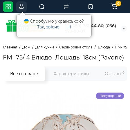
0
Спробуємо українською?
(050) 761-44-80; (066)
Так, звісно!
Ні
573-80-07
Главная
Дом
Для кухни
Сервировка стола
Блюда
FM- 75/
FM- 75/ 4 Блюдо "Лошадь" 18см (Pavone)
0
Все о товаре
Характеристики
Отзывы
Популярный