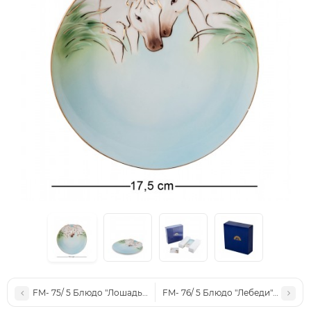
FM- 75/ 5 Блюдо "Лошадь" 25см (Pavone)
FM- 76/ 5 Блюдо "Лебеди" мал. (Pa