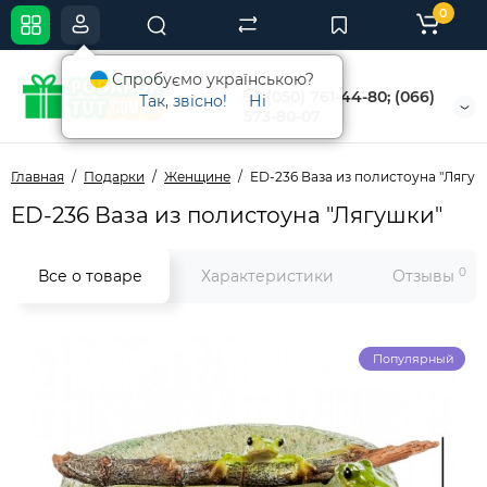
0
Спробуємо українською?
(050) 761-44-80; (066)
Так, звісно!
Ні
573-80-07
Главная
Подарки
Женщине
ED-236 Ваза из полистоуна "Лягуш
ED-236 Ваза из полистоуна "Лягушки"
0
Все о товаре
Характеристики
Отзывы
Популярный