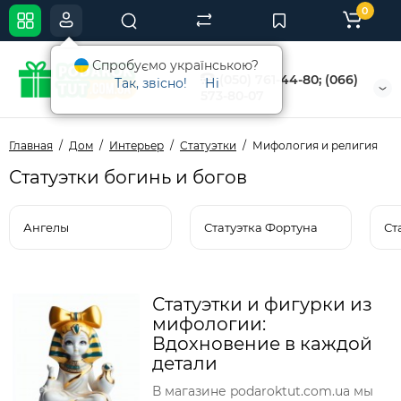
0
Спробуємо українською?
(050) 761-44-80; (066)
Так, звісно!
Ні
573-80-07
Главная
Дом
Интерьер
Статуэтки
Мифология и религия
Статуэтки богинь и богов
Ангелы
Статуэтка Фортуна
Ст
Статуэтки и фигурки из
мифологии:
Вдохновение в каждой
детали
В магазине podaroktut.com.ua мы