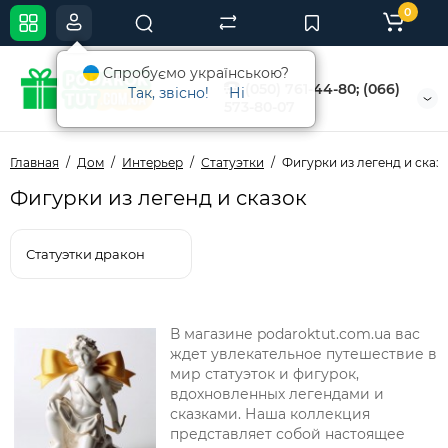
0
Спробуємо українською?
(050) 761-44-80; (066)
Так, звісно!
Ні
573-80-07
Главная
Дом
Интерьер
Статуэтки
Фигурки из легенд и сказ
Фигурки из легенд и сказок
Статуэтки дракон
В магазине podaroktut.com.ua вас
ждет увлекательное путешествие в
мир статуэток и фигурок,
вдохновленных легендами и
сказками. Наша коллекция
представляет собой настоящее