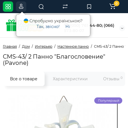
0
Спробуємо українською?
(050) 761-44-80; (066)
Так, звісно!
Ні
573-80-07
Главная
Дом
Интерьер
Настенное панно
CMS-43/ 2 Панно "
CMS-43/ 2 Панно "Благословение"
(Pavone)
0
Все о товаре
Характеристики
Отзывы
Популярный