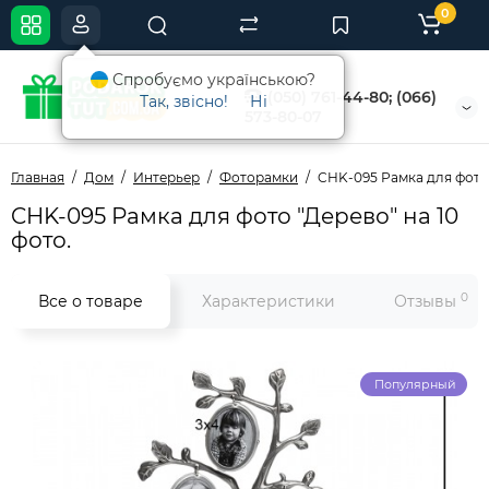
0
Спробуємо українською?
(050) 761-44-80; (066)
Так, звісно!
Ні
573-80-07
Главная
Дом
Интерьер
Фоторамки
CHK-095 Рамка для фото 
CHK-095 Рамка для фото "Дерево" на 10
фото.
0
Все о товаре
Характеристики
Отзывы
Популярный