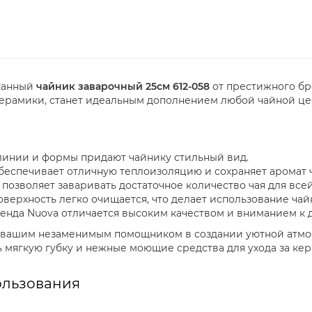
канный
чайник заварочный 25см 612-058
от престижного б
ерамики, станет идеальным дополнением любой чайной це
инии и формы придают чайнику стильный вид.
еспечивает отличную теплоизоляцию и сохраняет аромат ч
 позволяет заваривать достаточное количество чая для всей
верхность легко очищается, что делает использование ча
енда Nuova отличается высоким качеством и вниманием к 
ет вашим незаменимым помощником в создании уютной атм
 мягкую губку и нежные моющие средства для ухода за кер
ользования