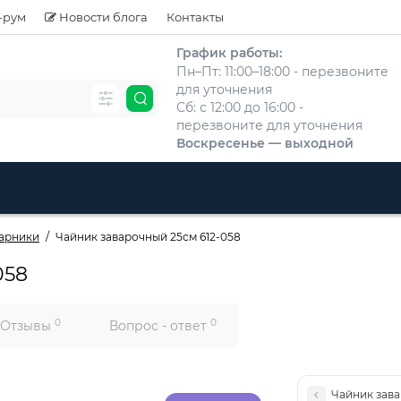
-рум
Новости блога
Контакты
График работы:
Пн–Пт: 11:00–18:00 - перезвоните
для уточнения
Сб: с 12:00 до 16:00 -
перезвоните для уточнения
Воскресенье — выходной
арники
Чайник заварочный 25см 612-058
058
0
0
Отзывы
Вопрос - ответ
Чайник зава