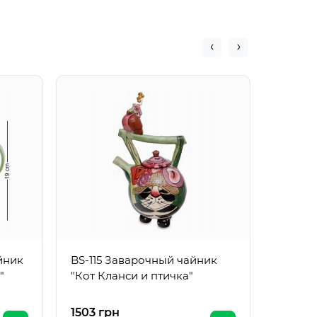
FM-81/
"Иволг
йник
BS-115 Заварочный чайник
"
"Кот Кланси и птичка"
1503 грн
1755 г