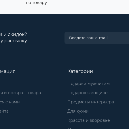
по товару
й и скидок?
у рассылку
мация
Категории
Подарки мужчинам
я и возврат товара
Подарок женщине
ся с нами
Предметы интерьера
айта
Для кухни
Красота и здоровье