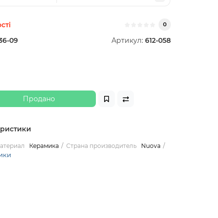
сті
0
36-09
Артикул:
612-058
Продано
еристики
атериал
Керамика
Страна производитель
Nuova
ики