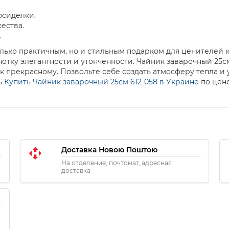
осиделки.
ества.
.
олько практичным, но и стильным подарком для ценителей к
отку элегантности и утонченности. Чайник заварочный 25см
к прекрасному. Позвольте себе создать атмосферу тепла и
ь
Купить Чайник заварочный 25см 612-058 в Украине
по цене
Доставка Новою Поштою
На отделение, почтомат, адресная
доставка