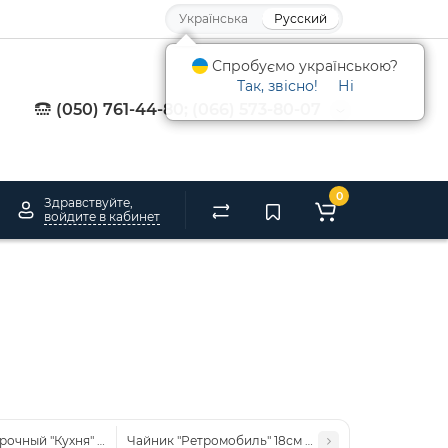
Українська
Русский
Спробуємо українською?
Так, звісно!
Ні
(050) 761-44-80; (066) 573-80-07
0
Здравствуйте,
войдите в кабинет
рочный "Кухня" 800мл 59-325
Чайник "Ретромобиль" 18см 59-329