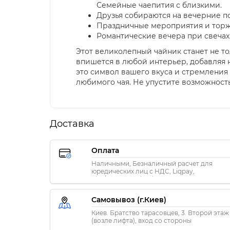
Семейные чаепития с близкими.
Друзья собираются на вечерние п
Праздничные мероприятия и торж
Романтические вечера при свечах
Этот великолепный чайник станет не т
впишется в любой интерьер, добавляя н
это символ вашего вкуса и стремления 
любимого чая. Не упустите возможност
Доставка
Оплата
Наличными, Безналичный расчет для
юредических лиц с НДС, Liqpay,
Visa/MasterCard, Privat24
Самовывоз (г.Киев)
Киев. Братство тарасовцев, 3. Второй этаж
(возле лифта), вход со стороны
«ПриватБанка»