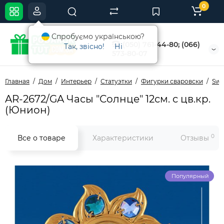
0
Спробуємо українською?
(050) 761-44-80; (066)
Так, звісно!
Ні
573-80-07
Главная
Дом
Интерьер
Статуэтки
Фигурки сваровски
Swa
AR-2672/GA Часы "Солнце" 12см. с цв.кр.
(Юнион)
0
Все о товаре
Характеристики
Отзывы
Популярный