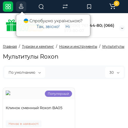
0
Спробуємо українською?
(050) 761-44-80; (066)
Так, звісно!
Ні
573-80-07
Главная
Туризм и кемпинг
Ножи и инструменты
Мультитулы
Мультитулы Roxon
По умолчанию
30
Популярный
Клинок сменный Roxon BA05
Немає в наявності