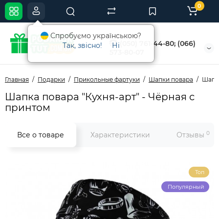
0
Спробуємо українською?
(050) 761-44-80; (066)
Так, звісно!
Ні
573-80-07
Главная
Подарки
Прикольные фартуки
Шапки повара
Шапка
Шапка повара "Кухня-арт" - Чёрная с
принтом
0
Все о товаре
Характеристики
Отзывы
Топ
Популярный