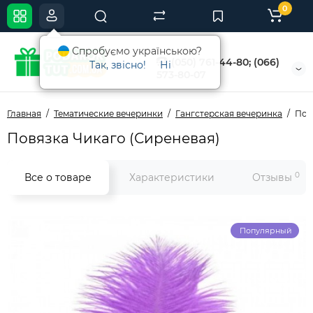
0
Спробуємо українською?
(050) 761-44-80; (066)
Так, звісно!
Ні
573-80-07
Главная
Тематические вечеринки
Гангстерская вечеринка
Пов
Повязка Чикаго (Сиреневая)
0
Все о товаре
Характеристики
Отзывы
Популярный