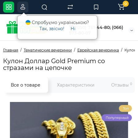
0
Спробуємо українською?
(050) 761-44-80; (066)
Так, звісно!
Ні
573-80-07
Главная
Тематические вечеринки
Еврейская вечеринка
Кулон 
Кулон Доллар Gold Premium со
стразами на цепочке
0
Все о товаре
Характеристики
Отзывы
Топ
Популярный