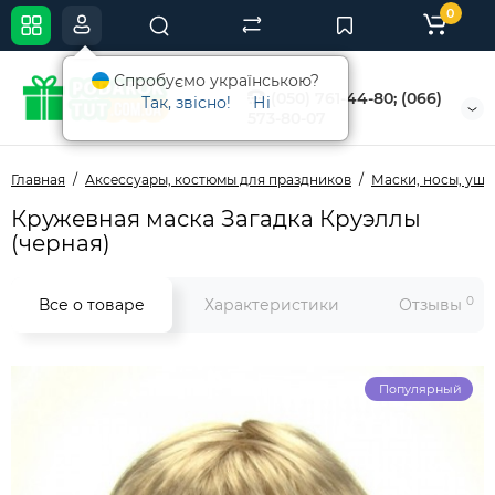
0
Спробуємо українською?
(050) 761-44-80; (066)
Так, звісно!
Ні
573-80-07
Главная
Аксессуары, костюмы для праздников
Маски, носы, уши
Кружевная маска Загадка Круэллы
(черная)
0
Все о товаре
Характеристики
Отзывы
Популярный