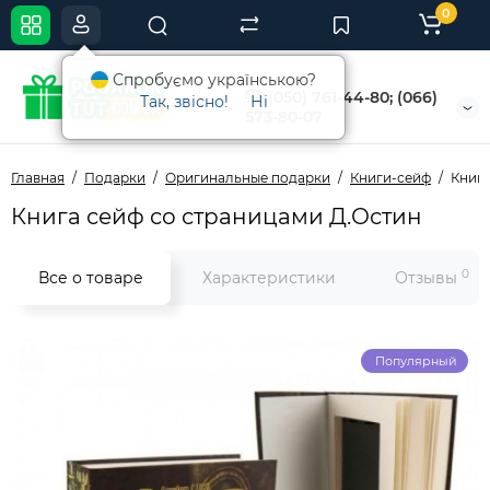
0
Спробуємо українською?
(050) 761-44-80; (066)
Так, звісно!
Ні
573-80-07
Главная
Подарки
Оригинальные подарки
Книги-сейф
Книга
Книга сейф со страницами Д.Остин
0
Все о товаре
Характеристики
Отзывы
Популярный