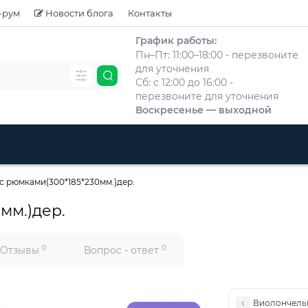
-рум
Новости блога
Контакты
График работы:
Пн–Пт: 11:00–18:00 - перезвоните
для уточнения
Сб: с 12:00 до 16:00 -
перезвоните для уточнения
Воскресенье — выходной
 с рюмками(300*185*230мм.)дер.
мм.)дер.
0
0
Отзывы
Вопрос - ответ
Виолончель(