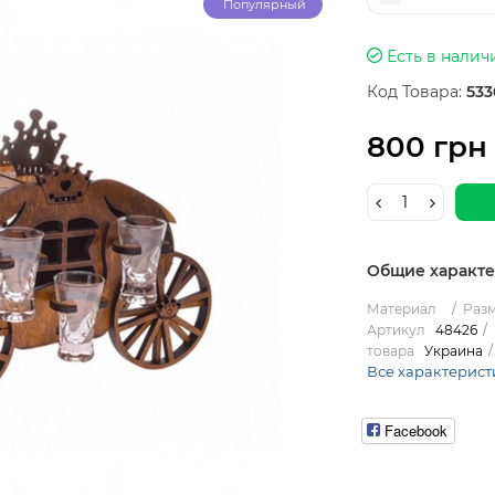
Популярный
Есть в налич
Код Товара:
533
800 грн
Общие характ
Материал
Разм
Артикул
48426
товара
Украина
Все характерист
Facebook