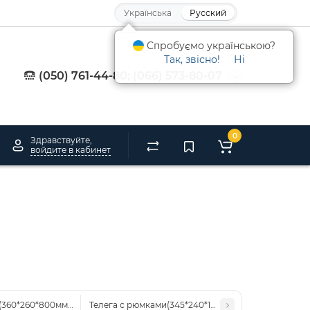
Українська
Русский
Спробуємо українською?
Так, звісно!
Ні
(050) 761-44-80; (066) 573-80-07
0
Здравствуйте,
войдите в кабинет
360*260*800мм.)дер.
Телега с рюмками(345*240*160мм.)дер.