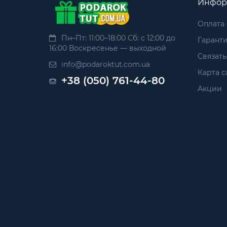
Инфор
Оплата
Пн–Пт: 11:00–18:00 Сб: с 12:00 до
Гаранти
16:00 Воскресенье — выходной
Связать
info@podaroktut.com.ua
Карта с
+38 (050) 761-44-80
Акции