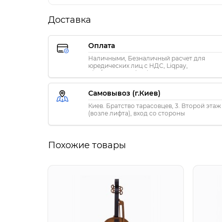
Доставка
Оплата
Наличными, Безналичный расчет для
юредических лиц с НДС, Liqpay,
Visa/MasterCard, Privat24
Самовывоз (г.Киев)
Киев. Братство тарасовцев, 3. Второй этаж
(возле лифта), вход со стороны
«ПриватБанка»
Похожие товары