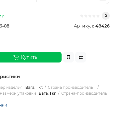
ии
0
6-08
Артикул:
48426
Купить
еристики
ер изделия
Вага: 1 кг.
Страна производитель
Размери упаковки
Вага: 1 кг.
Страна-производитель
ики