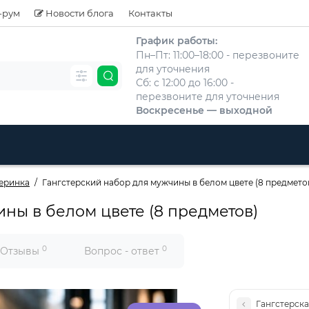
-рум
Новости блога
Контакты
График работы:
Пн–Пт: 11:00–18:00 - перезвоните
для уточнения
Сб: с 12:00 до 16:00 -
перезвоните для уточнения
Воскресенье — выходной
черинка
Гангстерский набор для мужчины в белом цвете (8 предмето
ны в белом цвете (8 предметов)
0
0
Отзывы
Вопрос - ответ
Гангстерска