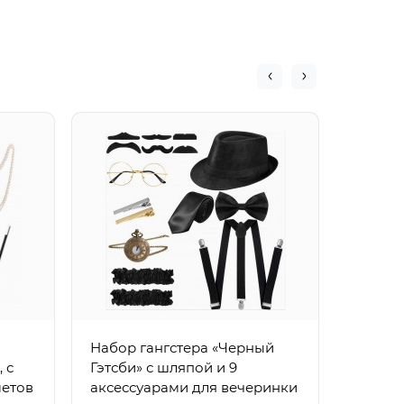
Набор 
гангст
красны
Набор гангстера «Черный
 с
Гэтсби» с шляпой и 9
метов
аксессуарами для вечеринки