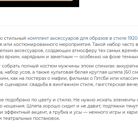
то стильный
комплект аксессуаров для образов в стиле 1920
я или костюмированного мероприятия. Такой набор часто 
мелких аксессуаров, создающих атмосферу тех самых времён
з ярким, нарядным и заметным — особенно на фоне темных 
т собрать полный костюм мужчины эпохи спикизи: аккуратна
, набор усов, а также культовая белая круглая шляпа (60 с
м, как на постерах о мафии, фильмах о Гэтсби или классич
е сценарии: свадьба в винтажном стиле, гангстерская вече
е подобрано по цвету и стилю. Не нужно искать элементы 
 ношения. Шляпа хорошо сидит и не давит, подтяжки тянутс
и эффектный акцент, а трубка и усы — немного игры и хари
и театральных постановок.