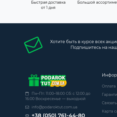
Быстрая доставка
Большой ассортиме
от 1 дня
Хотите быть в курсе всех акци
Подпишитесь на наш
Инфор
Оплата
Пн–Пт: 11:00–18:00 Сб: с 12:00 до
Гаранти
16:00 Воскресенье — выходной
Связать
info@podaroktut.com.ua
Карта с
+38 (050) 761-44-80