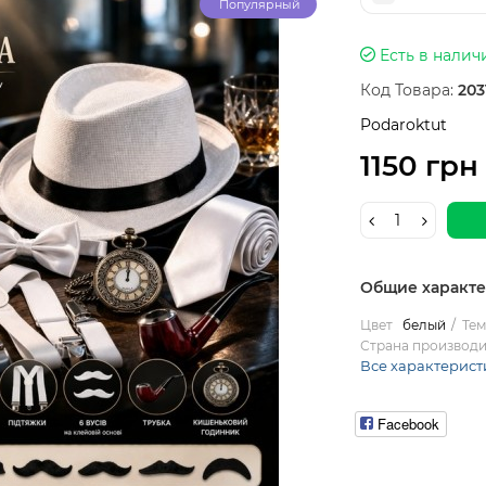
Популярный
Есть в налич
Код Товара:
203
Podaroktut
1150 грн
Общие характ
Цвет
белый
Тем
Страна производи
Все характерист
Facebook