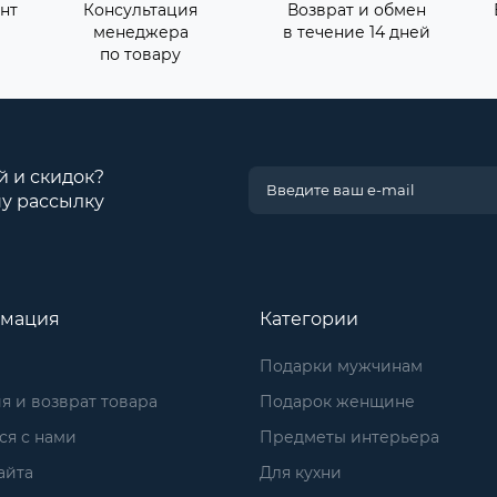
нт
Консультация
Возврат и обмен
менеджера
в течение 14 дней
по товару
й и скидок?
у рассылку
мация
Категории
Подарки мужчинам
я и возврат товара
Подарок женщине
ся с нами
Предметы интерьера
айта
Для кухни