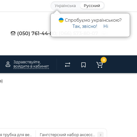
Українська
Русский
Спробуємо українською?
Так, звісно!
Ні
(050) 761-44-80; (066) 573-80-07
0
Здравствуйте,
войдите в кабинет
в)
я трубка для вечеринки 1920-х, декоративная курительная трубка, цве
Гангстерский набор аксессуаров 1920-х с коричне