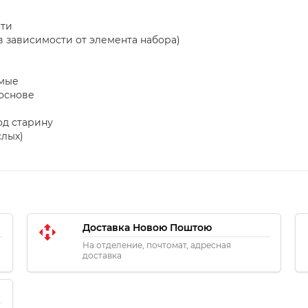
сти
(в зависимости от элемента набора)
емые
 основе
од старину
слых)
Доставка Новою Поштою
На отделение, почтомат, адресная
доставка