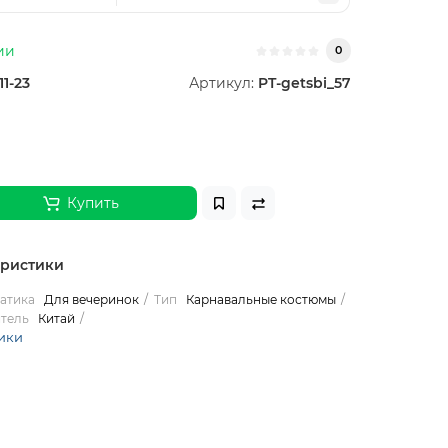
ии
0
11-23
Артикул:
PT-getsbi_57
Купить
еристики
атика
Для вечеринок
Тип
Карнавальные костюмы
тель
Китай
ики