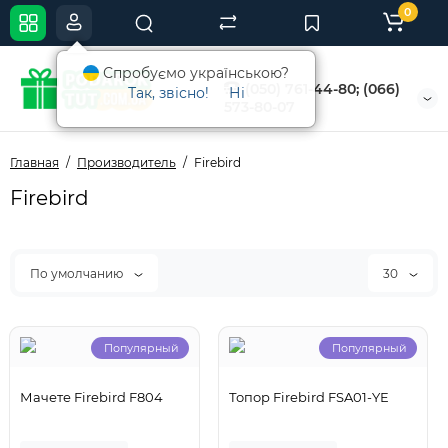
0
Спробуємо українською?
(050) 761-44-80; (066)
Так, звісно!
Ні
573-80-07
Главная
Производитель
Firebird
Firebird
По умолчанию
30
Популярный
Популярный
Мачете Firebird F804
Топор Firebird FSA01-YE