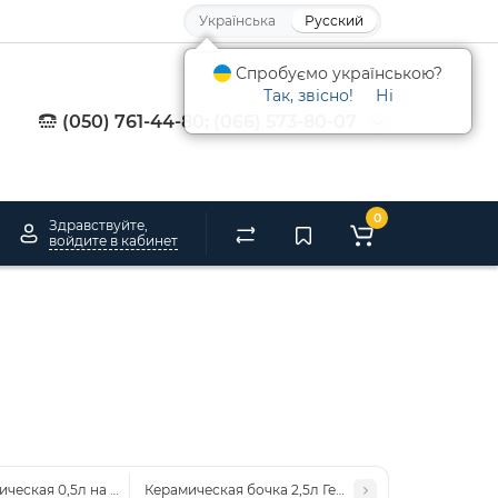
Українська
Русский
Спробуємо українською?
Так, звісно!
Ні
(050) 761-44-80; (066) 573-80-07
0
Здравствуйте,
войдите в кабинет
ческая 0,5л на телеге темная
Керамическая бочка 2,5л Герб со рюмками