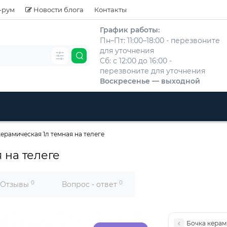
-рум
Новости блога
Контакты
График работы:
Пн–Пт: 11:00–18:00 - перезвоните
для уточнения
Сб: с 12:00 до 16:00 -
перезвоните для уточнения
Воскресенье — выходной
ерамическая 1л темная на телеге
 на телеге
0
0
Отзывы
Вопрос - ответ
Бочка керами