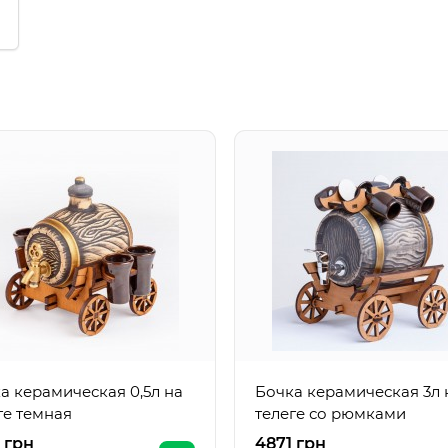
а керамическая 0,5л на
Бочка керамическая 3л 
ге темная
телеге со рюмками
 грн
4871 грн