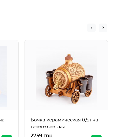
Бочка 
телеге
на
Бочка керамическая 0,5л на
телеге светлая
2759 грн
3940 