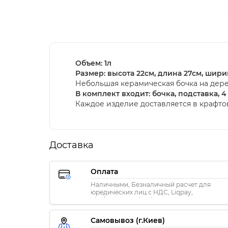
Объем: 1л
Размер: высота 22см, длина 27см, шири
Небольшая керамическая бочка на дере
В комплект входит: бочка, подставка, 
Каждое изделие доставляется в крафт
Доставка
Оплата
Наличными, Безналичный расчет для
юредических лиц с НДС, Liqpay,
Visa/MasterCard, Privat24
Самовывоз (г.Киев)