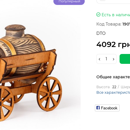
Популярный
Есть в налич
Код Товара:
190
DTO
4092 гр
Общие характ
Высота
22
Шир
Все характерист
Facebook