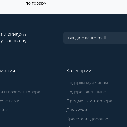
по товару
й и скидок?
у рассылку
мация
Категории
Подарки мужчинам
я и возврат товара
Подарок женщине
ся с нами
Предметы интерьера
айта
Для кухни
Красота и здоровье