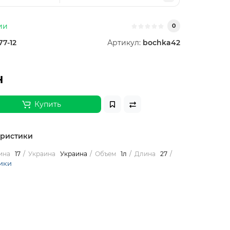
ии
0
77-12
Артикул:
bochka42
н
Купить
еристики
ина
17
Украина
Украина
Объем
1л
Длина
27
ики